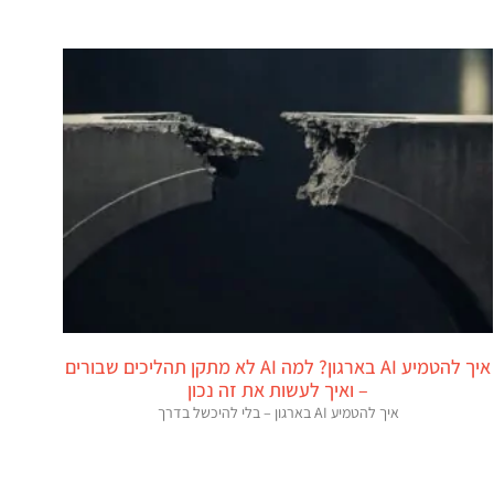
איך להטמיע AI בארגון? למה AI לא מתקן תהליכים שבורים
– ואיך לעשות את זה נכון
איך להטמיע AI בארגון – בלי להיכשל בדרך