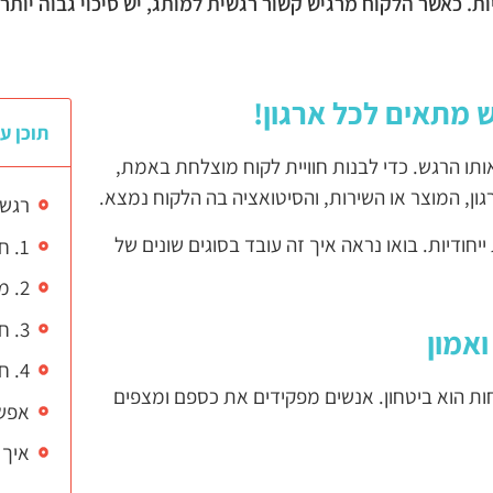
ת. כאשר הלקוח מרגיש קשור רגשית למותג, יש סיכוי גבוה יותר ש
ש מתאים לכל ארגון!
תוכן עי
 אותו הרגש. כדי לבנות חוויית לקוח מוצלחת באמת,
ן, המוצר או השירות, והסיטואציה בה הלקוח נמצא.
רגשו
ייחודיות. בואו נראה איך זה עובד בסוגים שונים של
1. חברת השקעות: לעורר ביטחון ואמון
2. מלונות ואתרי נופש: לעורר רוגע והנאה
3. חברת אופנה: לעורר ביטחון עצמי וייחודיות
4. חברת ביטוח: לעורר הקלה וביטחון
ת הוא ביטחון. אנשים מפקידים את כספם ומצפים
אפשר
איך 