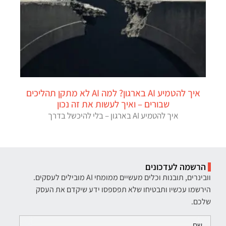
איך להטמיע AI בארגון? למה AI לא מתקן תהליכים
שבורים – ואיך לעשות את זה נכון
איך להטמיע AI בארגון – בלי להיכשל בדרך
הרשמה לעדכונים
וובינרים, תובנות וכלים מעשיים ממומחי AI מובילים לעסקים.
הירשמו עכשיו ותבטיחו שלא תפספסו ידע שיקדם את העסק
שלכם.