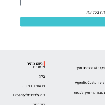
תה בכל עת
ניווט מהיר
מי אנחנו
ניהול השינוי – טרנפורמציית AI בארגונים: למה פרויקטי AI נכשלים ואיך
בלוג
פרסומים במדיה
לא מתקן תהליכים שבורים – ואיך לעשות
3 השלבים של Experity
צור קשר