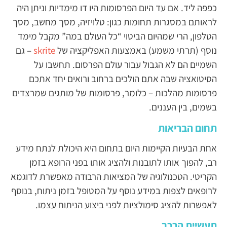
כפפה ליד. אם עד היום הפרסומות היו דו מימדיות וניתן היה
לראותם במסגרות תחומות כגון: טלויזיה, מסך מחשב, מסך
הטלפון, הרי שמהיום הביטוי “כל העולם במה” מקבל מימד
נוסף (תרתי משמע) באמצעות האפליקציה של
skrite
– גם
השמיים הם לא הגבול עבור עולם הפרסום. תחשבו על
הסיטואציה שבה אתם הולכים ברחוב ורואים יחד אתכם
פרסומות מהלכות – כלומר, פרסומות של מותגים שמרצדים
בשמים, בין העננים.
תחום הבריאות
אחת הבעיות הקיימות היום בתחום היא היכולת לנתח מידע
רב, להפוך אותו לתובנות ולהציג אותו בפני הרופא בזמן
הקריטי. הטכנולוגיה של המציאות הרבודה מאפשרת לדוגמא
לרופאים לצפות במידע נוסף על המטופל בזמן ניתוח, בנוסף
לאפשרות להציג סימולציות לפני ביצוע הניתוח עצמו.
תעשיית הרכב