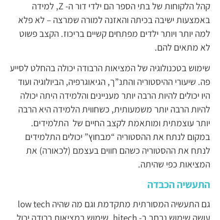
קהל הלקוחות של בתי הספר הם ילדי דור ה- Z, למידה
באמצעות ישיבה בכיתה והאזנה למורה שמרצה – לא פלא
למה יותר ויותר ילדים מפתחים קשיים בריכוז. הקצב פשוט
לא מתאים להם.
שימוש בטכנולוגיה של המציאות הרבודה יכולה בהחלט לסייע
פה. שיעורי ההיסטוריה והתנ”ך, הגיאוגרפיה, הביולוגיה ועוד
היו יכולים להיות הרבה יותר מעניינים והלמידה היתה יכולה
להיות הרבה יותר משמעותית, כשחווית הלמידה היא הרבה
יותר עוצמתית ומותאמת לקצב החיים של התלמידים.
במקום לנתח את ההסטוריה “מבחוץ” יכולים התלמידים
לנתח את ההסטוריה כשהם חווים בעצמם (לכאורה) את
המציאות כפי שהיתה.
התעשיה הכבדה
גם התעשיה המסורתית מתקדמת וגם מה שהיה low tech
עושה שימוש נרחב ב- hitech. שימוש במציאות רבודה יכול