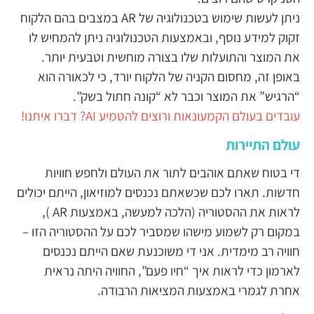
ניתן לעשות שימוש בטכנולוגיה של AR במצבים בהם הלקוח
זקוק למידע נוסף, ובאמצעות הטכנולוגיה ניתן להמחיש לו
את המוצר והתועלות שלו בצורה מוחשית וטבעית יותר.
באופן זה, מחסום הקניה של הלקוח יורד, כי לכאורה הוא
“הרגיש” את המוצר וכבר לא “קונה חתול בשק”.
עובדים בעולם הקמעונאות ורוצים להטמיע AI? דברו איתנו!
עולם התיירות
די בטוח שאתם אוהבים לתור את העולם ולחפש חוויות
חדשות. תארו לכם שכשאתם נכנסים למוזיאון, הייתם יכולים
לראות את ההסטוריה (הלכה למעשה, באמצעות AR ),
במקום רק לשמוע מישהו שמסביר לכם על ההסטוריה הזו –
חוויה רב מימדית. אני די משוכנעת שאם הייתם נכנסים
לארמון כדי לראות איך “חיו פעם”, החוויה היתה נראית
אחרת לגמרי באמצעות המציאות הרבודה.