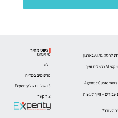
ניווט מהיר
מי אנחנו
בלוג
ניהול השינוי – טרנפורמציית AI בארגונים: למה פרויקטי AI נכשלים ואיך
פרסומים במדיה
3 השלבים של Experity
לא מתקן תהליכים שבורים – ואיך לעשות
צור קשר
צה לעורר?